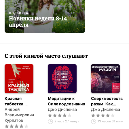
ПОДБОРКА
Новинки недели 8-14
апреля
С этой книгой часто слушают
Красная
Медитации к
Сверхъестествен
таблетка.
Силе подсознания
разум. Как
Посмотри правде
Андрей
Джо Диспенза
обычные люди
Джо Диспенза
в глаза
Владимирович
делают
Курпатов
невозможное с
2 часа 27 минут
13 часов 31 минута
помощью силы