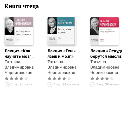
Книги чтеца
Лекция «Как
Лекция «Гены,
Лекция «Откуда
научить мозг
язык и мозг»
берутся мысли»
учиться»
Татьяна
Татьяна
Татьяна
Владимировна
Владимировна
Владимировна
Черниговская
Черниговская
Черниговская
1 час 26 минут
1 час 24 минуты
1 час 30 минут