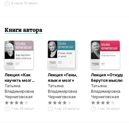
подсознания
8 часов 15 минут
Книги автора
Лекция «Как
Лекция «Гены,
Лекция «Откуда
научить мозг
язык и мозг»
берутся мысли»
учиться»
Татьяна
Татьяна
Татьяна
Владимировна
Владимировна
Владимировна
Черниговская
Черниговская
Черниговская
1 час 26 минут
1 час 24 минуты
1 час 30 минут