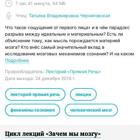
1 час 41 минута
,
44 МБ
Чтец
:
Татьяна Владимировна Черниговская
Что такое «ощущения от первого лица» и в чём парадокс
разрыва между идеальным и материальным? Есть ли
объяснение тому, как мысль порождается материей
мозга? Кто внёс самый значительный вклад в
исследование мозговых механизмов сознания? И на каком
этапе находится сегодня одно из центральных направлений
Подробнее
в науке о жизни? Вот главная тема новой лекции ведущего
Правообладатель:
Лекторий «Прямая Речь»
российского нейролингвиста профессора Татьяны
Дата выхода:
24 декабря 2018 г.
Черниговской.
Татьяна Владимировна Черниговская – российский биолог,
лингвист, семиотик и нейропсихолог.
лекторий прямая речь
лекции
Татьяна Черниговская переворачивает наши
представления о собственном мозге. О строении,
феномены сознания
человеческий мозг
предназначении, возможностях которого (как ни
парадоксально) мы не очень задумываемся. В своих
выступлениях на телевидении, радио, в печатных СМИ, на
научных конференциях и в публичных лекциях она не
Цикл лекций «Зачем мы мозгу»
устает рассказывать о свойствах и мозга и напоминать об