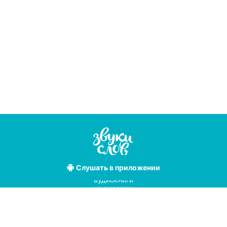
Слушать
в приложении
Лучшие
аудиокниги
на русском
языке