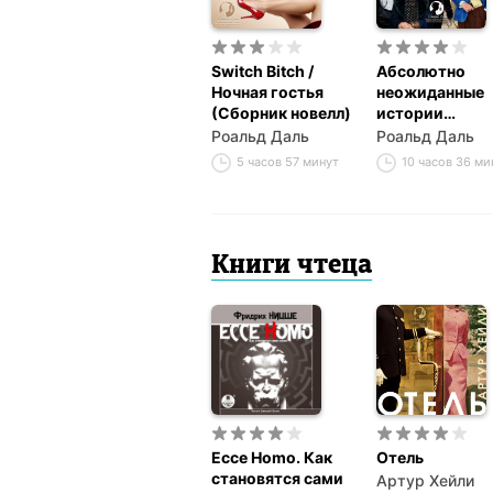
Switch Bitch /
Абсолютно
Ночная гостья
неожиданные
(Сборник новелл)
истории
(Сборник
Роальд Даль
Роальд Даль
рассказов)
5 часов 57 минут
10 часов 36 ми
Книги чтеца
Ecce Homo. Как
Отель
становятся сами
Артур Хейли