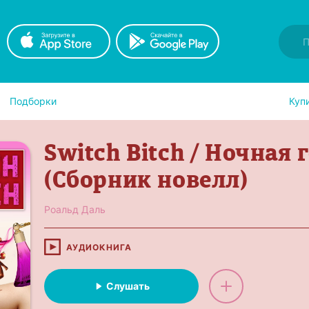
Подборки
Куп
Switch Bitch / Ночная 
(Сборник новелл)
Роальд Даль
АУДИОКНИГА
Слушать