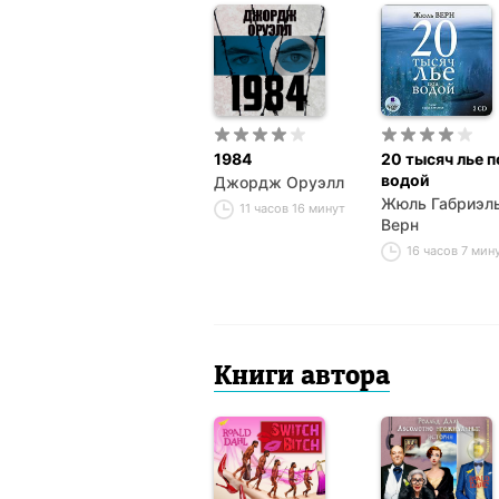
1984
20 тысяч лье п
водой
Джордж Оруэлл
Жюль Габриэл
11 часов 16 минут
Верн
16 часов 7 мин
Книги автора