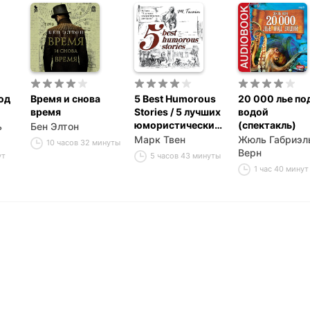
детским медсестрам, нуждающимся семьям, а такж
образовательные программы. Благодарим Вас за то, ч
жизненно важную работу.
Больше информации: roalddahl.com.
*Благотворительный фонд Роальда Даля
од
Время и снова
5 Best Humorous
20 000 лье по
время
Stories / 5 лучших
водой
юмористических
(спектакль)
ь
Бен Элтон
историй
Марк Твен
Жюль Габриэл
10 часов 32 минуты
Верн
ут
5 часов 43 минуты
1 час 40 минут