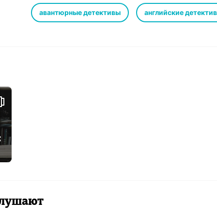
– Сука
Издательство: Студия озвучания «Глагол», 2017 г.
авантюрные детективы
английские детекти
Перевод: © Игорь Богданов, наследники
Чтец: Дмитрий Оргин
Монтаж: Григорий Соковиков
Корректор: Наталья Владимировна Колесова
Обложка: Анна Колесниченко
Switch Bitch © Roald Dahl Nominee Ltd., 1974
Покупая эту аудиокнигу, вы помогаете ребенку. 10% в
благотворительность.
Истории, которые не оставят Вас равнодушными!
Роальд Даль был шпионом, асом (летчиком-истребите
изобретателем в области медицины.
Он – автор таких произведений как: «Чарли и шоколад
:
многих других замечательных повестей. Он по-прежне
мире.
Роальд Даль говорил:
"если мысли у вас добрые, они будут сиять на вашем
И на вас всегда будет приятно посмотреть."
Мы* верим в действенность добрых поступков.
 слушают
Вот почему десять процентов от всех доходов Роальда
благотворительные фонды, с которыми мы сотруднич