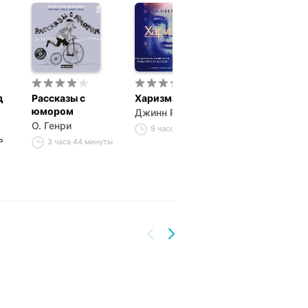
е поддерживаем информационно-
то помогаете нам продолжать эту
д
Рассказы с
Харизма
Лучшие расск
юмором
Джинн Райан
Герберт Джо
О. Генри
Уэллс
9 часов 30 минут
ь
3 часа 44 минуты
3 часа 7 минут