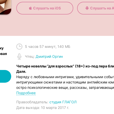
Слушать на iOS
Слушать на A
5 часов 57 минут
,
140 МБ
ку
рвая
Чтец
:
Дмитрий Оргин
Четыре новеллы “для взрослых” (18+) из-под пера бл
Даля.
Наряду с любовными интригами, удивительными собы
интригующими сюжетами и настоящим английским юмо
остро психологические вещи, рассказы, затрагивающи
темы.
Подробнее
– Ночная гостья
Правообладатель:
студия ГЛАГОЛ
– Сделка
Дата выхода:
10 марта 2017 г.
– Последний акт