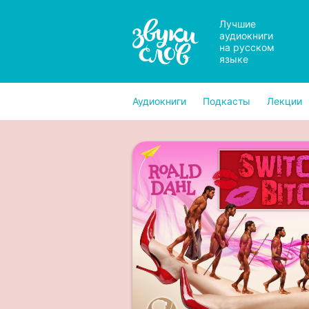
Лучшие
аудиокниги
на русском
языке
Аудиокниги
Подкасты
Лекции