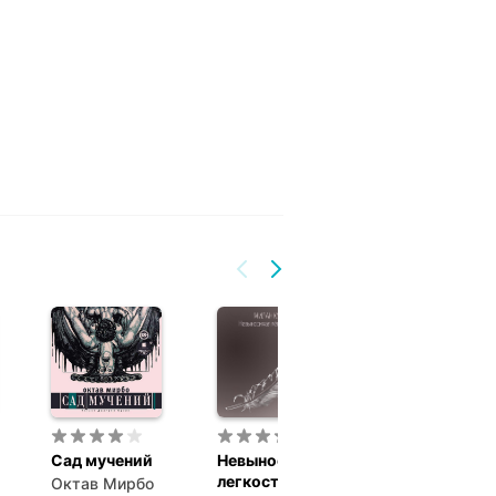
Сад мучений
Невыносимая
Детектив
легкость бытия
Октав Мирбо
Артур Хейли