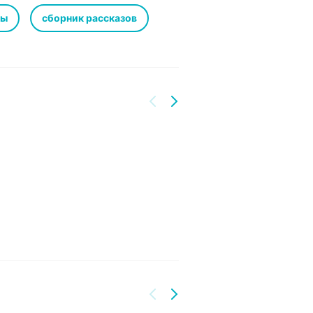
вы
сборник рассказов
сех доходов Роальда Даля идут на
лем), историком шоколада и
ная фабрика», «Матильда», «БДВ» и
му один из лучших рассказчиков в
 лице подобно солнечным зайчикам.
 Даля поступают в
аем. Мы оказываем поддержку