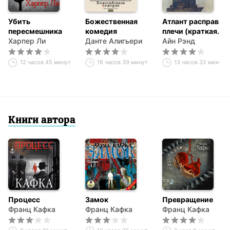
Убить
Божественная
Атлант расправил
пересмешника
комедия
плечи (краткая
Харпер Ли
Данте Алигьери
версия)
Айн Рэнд
12 часов 45 минут
16 часов 39 минут
13 часов 32 минуты
Книги автора
Процесс
Замок
Превращение
Франц Кафка
Франц Кафка
Франц Кафка