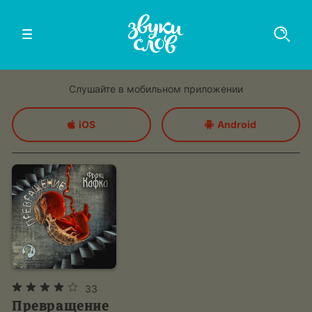
Слушайте в мобильном приложении
iOS
Android
33
Превращение