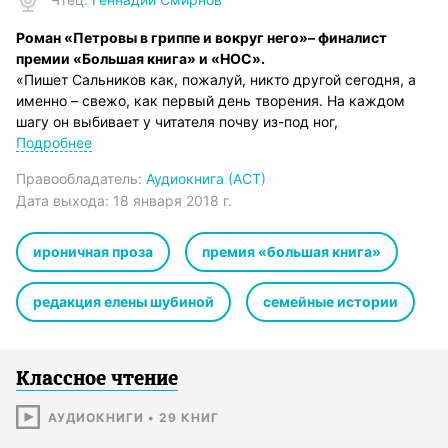
Роман «Петровы в гриппе и вокруг него»– финалист
премии «Большая книга» и «НОС».
«Пишет Сальников как, пожалуй, никто другой сегодня, а
именно – свежо, как первый день творения. На каждом
шагу он выбивает у читателя почву из-под ног,
расшатывает натренированный многолетним чтением
Подробнее
“нормальных” книг вестибулярный аппарат.
Правообладатель:
Аудиокнига (АСТ)
Все случайные знаки, встреченные гриппующими
Дата выхода:
18 января 2018 г.
Петровыми в их болезненном полубреду, собираются в
стройную конструкцию без единой лишней детали. Из всех
щелей начинает сочиться такая развеселая хтонь и
ироничная проза
премия «большая книга»
инфернальная жуть, что Мамлеев с Горчевым дружно
пускаются в пляс, а Гоголь с Булгаковым аплодируют.
редакция елены шубиной
семейные истории
Поразительный, единственный в своем роде язык,
заземленный и осязаемый материальный мир и по-
настоящему волшебная мерцающая неоднозначность (то
ли все происходящее в романе – гриппозные
Классное чтение
галлюцинации трех Петровых, то ли и правда обнажилась
на мгновение колдовская изнанка мира) – как ни посмотри,
АУДИОКНИГИ
•
29
КНИГ
выдающийся текст и настоящий читательский праздник».