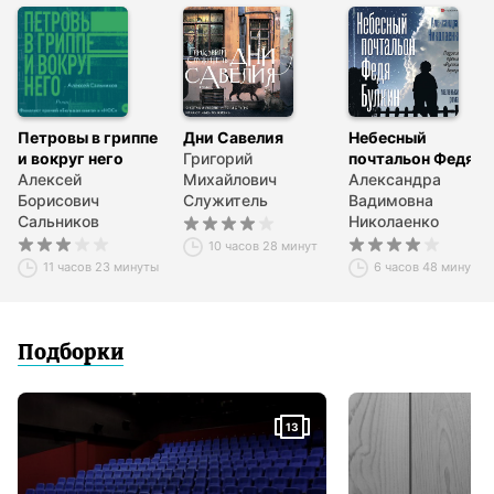
Галина Юзефович
© Сальников А.
© Латухова А., художественное оформление
© ООО «Издательство АСТ»
© & ℗ ООО «Аудиокнига», 2018
Продюсер аудиозаписи: Татьяна Плюта
Петровы в гриппе
Дни Савелия
Небесный
и вокруг него
Григорий
почтальон Федя
Алексей
Михайлович
Булкин
Александра
Борисович
Служитель
Вадимовна
Сальников
Николаенко
10 часов 28 минут
11 часов 23 минуты
6 часов 48 минут
Подборки
13