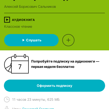
Алексей Борисович Сальников
АУДИОКНИГА
Классное чтение
Слушать
Попробуйте подписку на аудиокниги —
первая неделя бесплатно
Оформить подписку
11 часов 23 минуты
,
625 МБ
Чтец
:
Геннадий Смирнов