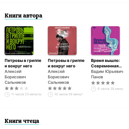
Книги автора
Петровы в гриппе
Петровы в гриппе
Время вышло:
и вокруг него
и вокруг него
Современная
Алексей
Алексей
русская
Вадим Юрьевич
Борисович
Борисович
антиутопия
Панов
Сальников
Сальников
6 часов 38 минут
11 часов 23 минуты
10 часов 56 минут
Книги чтеца