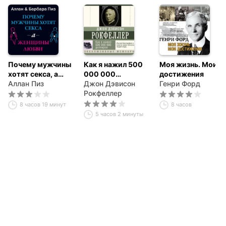
Почему мужчины
Как я нажил 500
Моя жизнь. Мои
хотят секса, а
000 000
достижения
женщины любви
Аллан Пиз
долларов.
Джон Дэвисон
Генри Форд
Мемуары
Рокфеллер
миллиардера
8 часов 19 минут
8 часов
5 часов 2 минуты