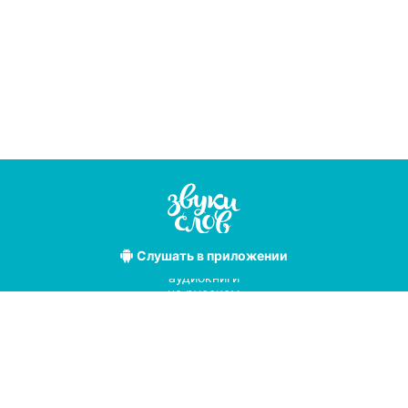
Слушать
в приложении
Лучшие
аудиокниги
на русском
языке
Условия использования