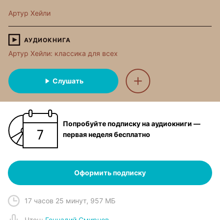
Артур Хейли
АУДИОКНИГА
Артур Хейли: классика для всех
Слушать
Попробуйте подписку на аудиокниги —
первая неделя бесплатно
Оформить подписку
17 часов 25 минут
,
957 МБ
Чтец
:
Геннадий Смирнов