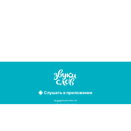
Слушать
в приложении
Лучшие
аудиокниги
на русском
языке