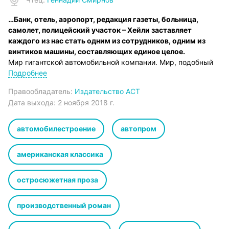
…Банк, отель, аэропорт, редакция газеты, больница,
самолет, полицейский участок – Хейли заставляет
каждого из нас стать одним из сотрудников, одним из
винтиков машины, составляющих единое целое.
Мир гигантской автомобильной компании. Мир, подобный
совершенному, безупречному механизму. И люди здесь
Подробнее
подобны деталям сложного механизма. Однако и тут их
Правообладатель:
Издательство АСТ
порой раздирают бурные страсти – жажда любви и успеха,
Дата выхода:
2 ноября 2018 г.
денег и власти. Но когда страсти перехлестывают через
край, случиться может что угодно, а идеальный механизм
может дать сбой…
автомобилестроение
автопром
Copyright © Arthur Hailey, 1971
© Перевод. Т.А. Кудрявцева, В.П. Котелкин, 1993
американская классика
© Издание на русском языке AST Publishers, 2015
© & ℗ ООО «Аудиокнига», 2018
остросюжетная проза
Продюсер аудиозаписи: Татьяна Плюта
производственный роман