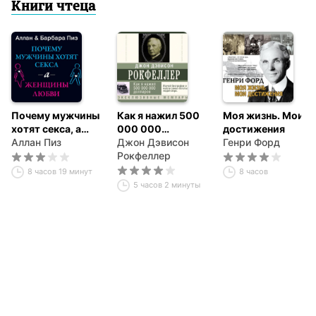
Книги чтеца
Почему мужчины
Как я нажил 500
Моя жизнь. Мои
хотят секса, а
000 000
достижения
женщины любви
Аллан Пиз
долларов.
Джон Дэвисон
Генри Форд
Мемуары
Рокфеллер
миллиардера
8 часов 19 минут
8 часов
5 часов 2 минуты