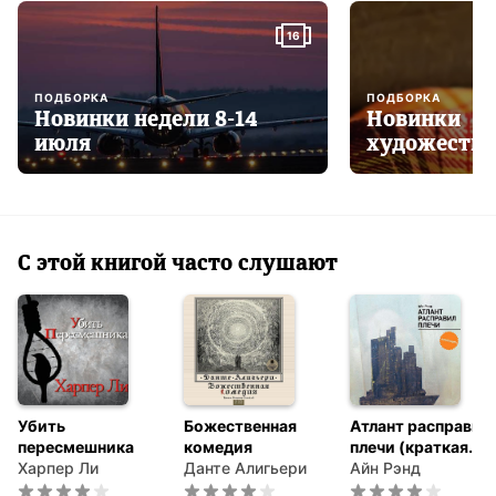
16
ПОДБОРКА
ПОДБОРКА
Новинки недели 8-14
Новинки
июля
художестве
С этой книгой часто слушают
Убить
Божественная
Атлант расправил
пересмешника
комедия
плечи (краткая
Харпер Ли
Данте Алигьери
версия)
Айн Рэнд