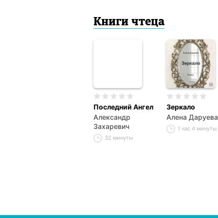
Книги чтеца
Последний Ангел
Зеркало
Александр
Алена Даруева
Захаревич
1 час 4 минуты
32 минуты