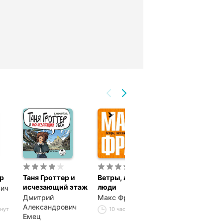
р
Таня Гроттер и
Ветры, ангелы и
Титан Импери
исчезающий этаж
люди
вич
Константин Зу
Дмитрий
Макс Фрай
8 часов 44 ми
Александрович
инут
10 часов 31 минута
Емец