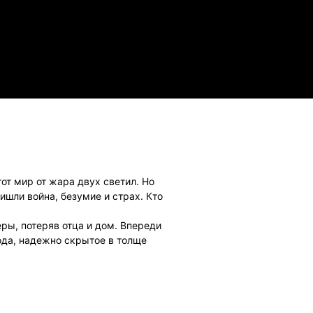
ndroid
от мир от жара двух светил. Но
ишли война, безумие и страх. Кто
ры, потеряв отца и дом. Впереди
ода, надежно скрытое в толще
его учителя в охваченном хаосом
 рядом лиса-оборотень, чьи