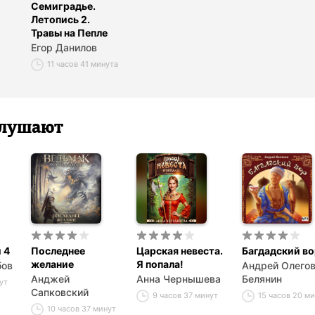
Семиградье.
Летопись 2.
Травы на Пепле
Егор Данилов
11 часов 41 минута
 слушают
 4
Последнее
Царская невеста.
Багдадский во
желание
Я попала!
бов
Андрей Олего
Анджей
Анна Чернышева
Белянин
ут
Сапковский
9 часов 37 минут
15 часов 20 м
10 часов 37 минут