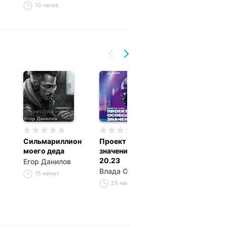
10 часов
Сильмариллион
Проект особого
Джахарит
моего деда
значения. Версия
Егор Данилов
20.23
Егор Данилов
1 час 1 минута
Влада Ольховская
15 минут
25 часов 3 минуты