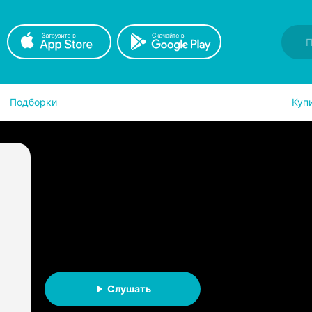
Подборки
Куп
Семиградье. Летопись 
Пепле
Егор Данилов
Семиградье
АУДИОКНИГА
Слушать