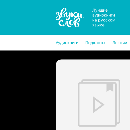
Лучшие
аудиокниги
на русском
языке
Аудиокниги
Подкасты
Лекции