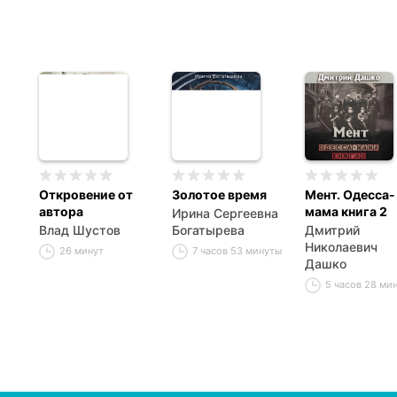
Откровение от
Золотое время
Мент. Одесса-
автора
мама книга 2
Ирина Сергеевна
Влад Шустов
Богатырева
Дмитрий
Николаевич
26 минут
7 часов 53 минуты
Дашко
5 часов 28 ми