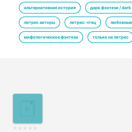
Амаль, авал великого рода Фарехов, возвращается дом
миссии и вины за погибших. Ему предстоит столкнутьс
альтернативная история
дарк фэнтези / dark
человека и узнать, кто такие загадочные Сеятели.
Неужели все потеряно, или на пепле старого мира мо
литрес авторы
литрес: чтец
любовные
мифологическое фэнтези
только на литрес