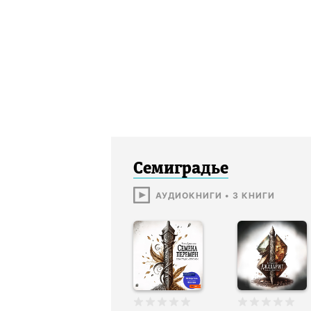
Семиградье
АУДИОКНИГИ
•
3
КНИГИ