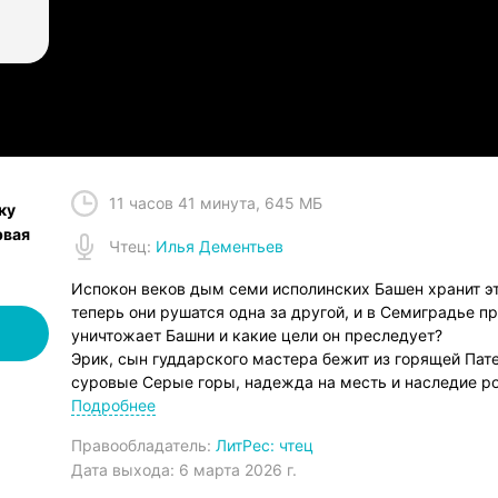
Слушать на iOS
Слушать на A
11 часов 41 минута
,
645 МБ
ку
рвая
Чтец
:
Илья Дементьев
Испокон веков дым семи исполинских Башен хранит эт
теперь они рушатся одна за другой, и в Семиградье пр
уничтожает Башни и какие цели он преследует?
Эрик, сын гуддарского мастера бежит из горящей Пате
суровые Серые горы, надежда на месть и наследие р
камня.
Подробнее
Цзиньлун, странствующий мечник из Кайана, ищет сво
Правообладатель:
ЛитРес: чтец
Семиградье. В его клинке одержимый кровью демон, а
Дата выхода:
6 марта 2026 г.
чувства гораздо глубже простой преданности.