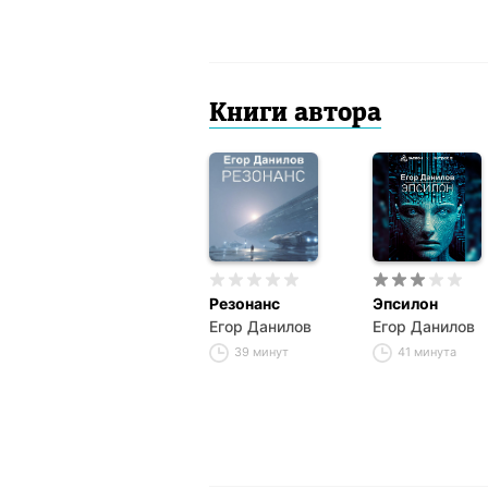
Книги автора
Резонанс
Эпсилон
Егор Данилов
Егор Данилов
39 минут
41 минута