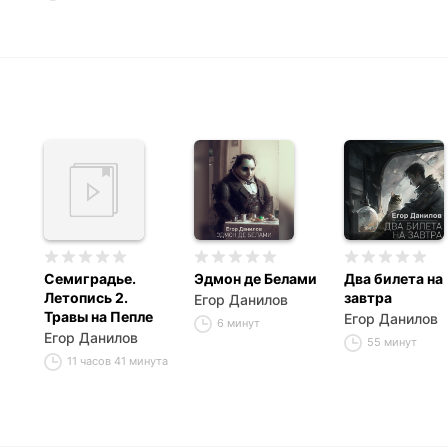
Семиградье.
Эдмон де Белами
Два билета на
Летопись 2.
завтра
Егор Данилов
Травы на Пепле
Егор Данилов
6 минут
Егор Данилов
55 минут
11 часов 41 минута