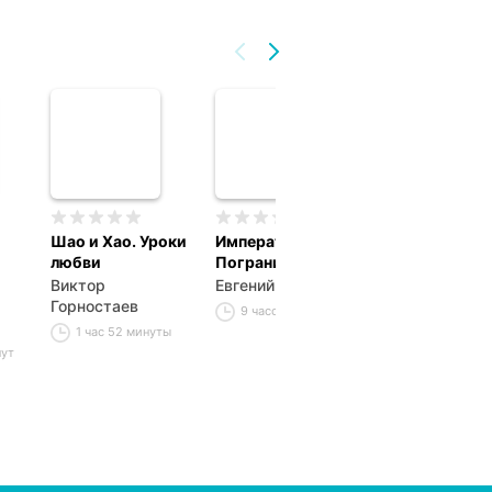
Шао и Хао. Уроки
Император
Отступник
любви
Пограничья 8
Жанна Поярко
Виктор
Евгений Астахов
8 часов 19 ми
Горностаев
9 часов
1 час 52 минуты
нут