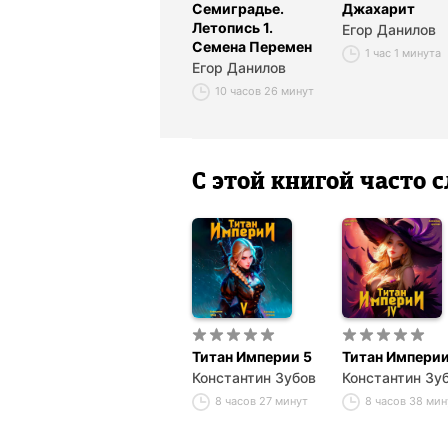
Семиградье.
Джахарит
Летопись 1.
Егор Данилов
Семена Перемен
1 час 1 минута
Егор Данилов
10 часов 26 минут
С этой книгой часто
Титан Империи 5
Титан Империи
Константин Зубов
Константин Зу
8 часов 27 минут
8 часов 38 мин