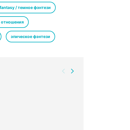
ой, неся на себе груз проваленной
я с предательством самого дорогого
 fantasy / темное фэнтези
гут прорасти травы новых времен?
 отношения
эпическое фэнтези