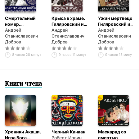
Смертельный
Крыса в храме.
Ужин мертвецов.
номер.
Гиляровский и
Гиляровский и
Гиляровский и
Андрей
Елисеев
Андрей
Тестов
Андрей
Дуров
Станиславович
Станиславович
Станиславович
Добров
Добров
Добров
8 часов 28 минут
9 часов 11 минут
9 часов 13 минут
Книги чтеца
Хроники Акаши.
Черный Канаан
Маскарад со
Игра Бога.
Роберт Ирвин
смертью