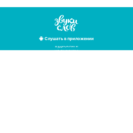
Слушать
в приложении
Лучшие
аудиокниги
на русском
языке
Условия использования
Политика конфиденциальности
Справочный центр
© 2019
Мы принимаем к оплате