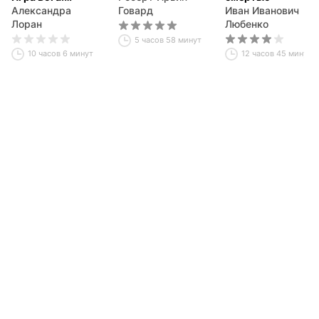
Квантовый
Александра
Говард
Иван Иванович
переход
Лоран
Любенко
5 часов 58 минут
10 часов 6 минут
12 часов 45 минут