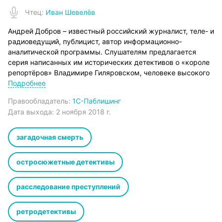
Чтец
:
Иван Шевелёв
Андрей Добров – известный российский журналист, теле- и
радиоведущий, публицист, автор информационно-
аналитической программы. Слушателям предлагается
серия написанных им исторических детективов о «короле
репортёров» Владимире Гиляровском, человеке высокого
интеллекта и тонкой интуиции. Он умел одинаково ровно
Подробнее
общаться как с законопослушными людьми, так и с
Правообладатель:
1С-Паблишинг
криминальным элементом старой Москвы.
Дата выхода:
2 ноября 2018 г.
На этот раз Гиляровский расследует необычное
самоубийство. Покончил с собой брат одной из сотрудниц
знаменитой «моделистки» начала ХХ века Надежды
загадочная смерть
Петровны Ламановой. Попав на место трагедии случайно,
«король репортёров» сразу догадался, что самоубийство
остросюжетные детективы
инсценировано. А позже выяснилось, что незадолго до
смерти красивый молодой человек познакомился с неким
расследование преступлений
господином, который оказался сутенёром проституток
сильного пола, и тот заманил юного поэта в общество
мужчин, переодетых в тёмные маски и наряды от
ретродетективы
Ламановой. Что произошло во время их встречи,