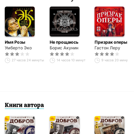
Имя Розы
Не прощаюсь
Призрак оперы
Умберто Эко
Борис Акунин
Гастон Леру
27 часов 24 минуты
14 часов 10 минут
9 часов 20 минут
Книги автора