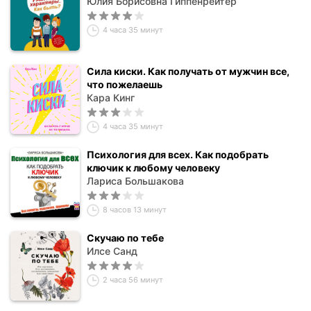
Юлия Борисовна Гиппенрейтер
4 часа 35 минут
Сила киски. Как получать от мужчин все,
что пожелаешь
Кара Кинг
4 часа 35 минут
Психология для всех. Как подобрать
ключик к любому человеку
Лариса Большакова
8 часов 13 минут
Скучаю по тебе
Илсе Санд
2 часа 56 минут