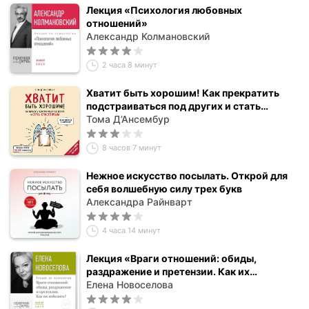
Лекция «Психология любовных
отношений»
Александр Колмановский
2 часа 8 минут
Хватит быть хорошим! Как прекратить
подстраиваться под других и стать
счастливым
Тома Д’Ансембур
8 часов 7 минут
Нежное искусство посылать. Открой для
себя волшебную силу трех букв
Александра Райнварт
4 часа 14 минут
Лекция «Враги отношений: обиды,
раздражение и претензии. Как их
победить?»
Елена Новоселова