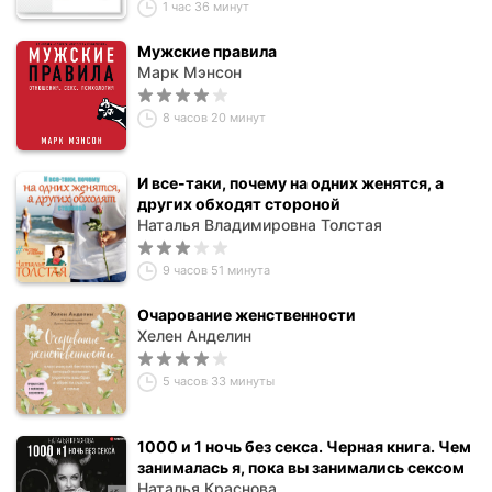
1 час 36 минут
Мужские правила
Марк Мэнсон
8 часов 20 минут
И все-таки, почему на одних женятся, а
других обходят стороной
Наталья Владимировна Толстая
9 часов 51 минута
Очарование женственности
Хелен Анделин
5 часов 33 минуты
1000 и 1 ночь без секса. Черная книга. Чем
занималась я, пока вы занимались сексом
Наталья Краснова