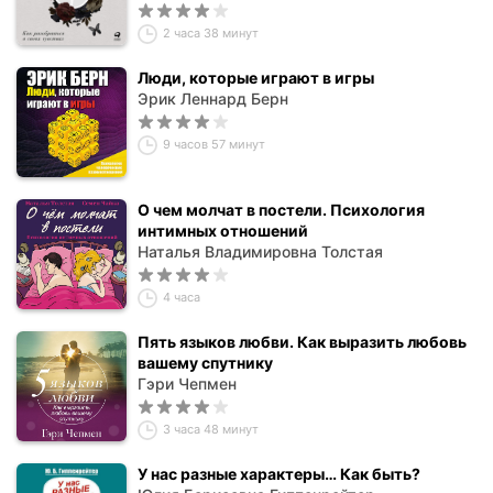
2 часа 38 минут
Люди, которые играют в игры
Эрик Леннард Берн
9 часов 57 минут
О чем молчат в постели. Психология
интимных отношений
Наталья Владимировна Толстая
4 часа
Пять языков любви. Как выразить любовь
вашему спутнику
Гэри Чепмен
3 часа 48 минут
У нас разные характеры… Как быть?