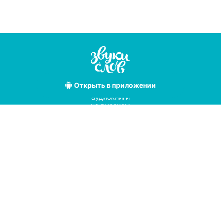
Открыть
в приложении
Лучшие
аудиокниги
на русском
языке
Условия использования
Политика конфиденциальности
Справочный центр
© 2019