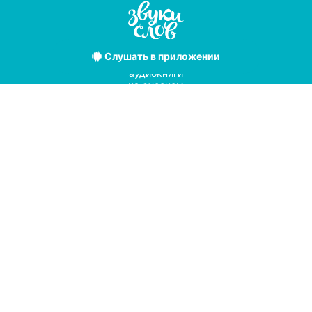
Слушать
в приложении
Лучшие
аудиокниги
на русском
языке
Условия использования
Политика конфиденциальности
Справочный центр
© 2019
Мы принимаем к оплате
с помощью
pay
online