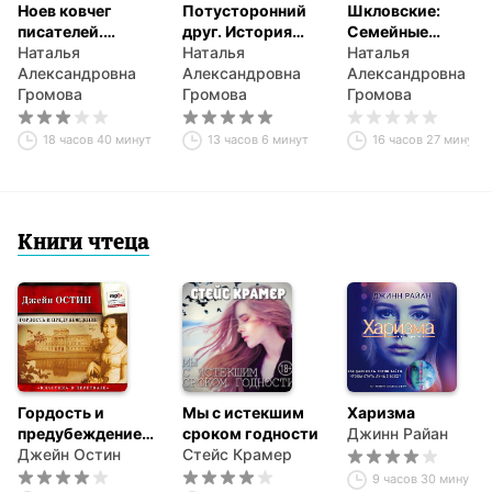
Ноев ковчег
Потусторонний
Шкловские:
писателей.
друг. История
Семейные
Эвакуация 1941–
Наталья
любви Льва
Наталья
хроники
Наталья
1945. Чистополь.
Александровна
Шестова и
Александровна
Александровна
Елабуга. Ташкент.
Громова
Варвары
Громова
Громова
Алма-Ата
Малахиевой-
Мирович в
18 часов 40 минут
13 часов 6 минут
16 часов 27 минут
письмах и
документах
Книги чтеца
Гордость и
Мы с истекшим
Харизма
предубеждение
сроком годности
Джинн Райан
(сокращенный
Джейн Остин
Стейс Крамер
пересказ)
9 часов 30 минут