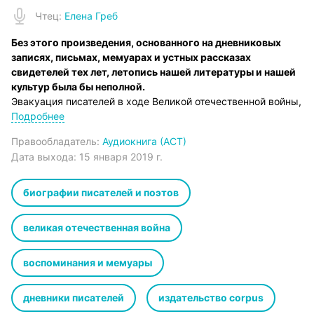
Чтец
:
Елена Греб
Без этого произведения, основанного на дневниковых
записях, письмах, мемуарах и устных рассказах
свидетелей тех лет, летопись нашей литературы и нашей
культур была бы неполной.
Эвакуация писателей в ходе Великой отечественной войны,
названная Ахматовой «Ноевым ковчегом», была, с одной
Подробнее
стороны, спасением, а с другой – тяжелым бременем,
Правообладатель:
Аудиокнига (АСТ)
великой трагедией, разделившей семьи и столкнувшей в
Дата выхода:
15 января 2019 г.
одном месте самых разных творчески одаренных людей,
со своим мировоззрением, идеалами и художественными
принципами. Четыре города и десятки, сотни имен,
биографии писателей и поэтов
навсегда вписанных в историю литературы. Цветаева,
Пастернак, Фадеев, Паустовский, Зощенко, Чуковский,
великая отечественная война
Арсений Тарковский, Алексей Толстой. Ташкент, Алма-Ата,
Чистополь, Елабуга. Здесь разворачивались трагедии,
воспоминания и мемуары
бушевали страсти, шла постоянная война за выживание,
рушились и возрождались судьбы. Воспоминания
очевидцев, уникальные архивные документы, дневники,
дневники писателей
издательство corpus
письма и мемуары воссоздают подлинную картину этой