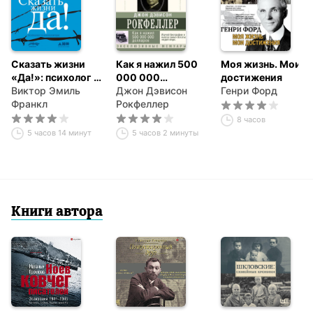
Сказать жизни
Как я нажил 500
Моя жизнь. Мои
«Да!»: психолог в
000 000
достижения
концлагере
Виктор Эмиль
долларов.
Джон Дэвисон
Генри Форд
Франкл
Мемуары
Рокфеллер
миллиардера
8 часов
5 часов 14 минут
5 часов 2 минуты
Книги автора