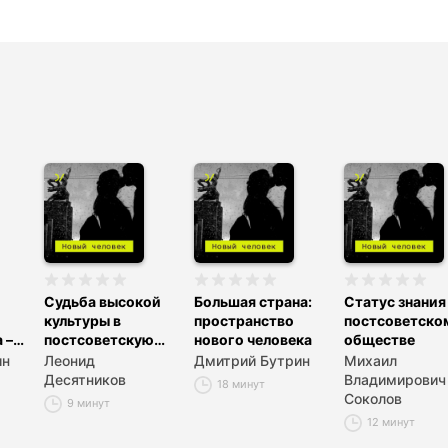
Судьба высокой
Большая страна:
Статус знания
культуры в
пространство
постсоветско
 – к
постсоветскую
нового человека
обществе
эпоху
ин
Леонид
Дмитрий Бутрин
Михаил
Десятников
Владимирович
18 минут
Соколов
9 минут
12 минут