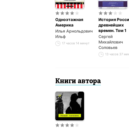
Одноэтажная
История Росси
Америка
древнейших
времен. Том 1
Илья Арнольдович
Ильф
Сергей
Михайлович
17 часов 14 минут
Соловьев
13 часов 37 ми
Книги автора