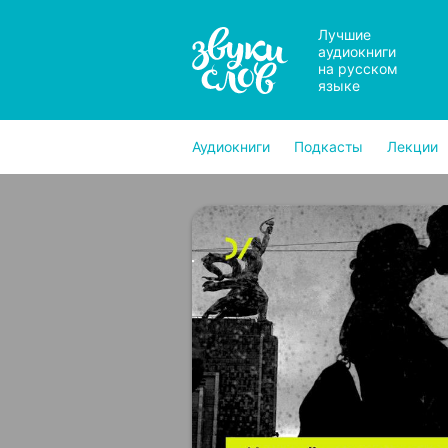
Лучшие
аудиокниги
на русском
языке
Аудиокниги
Подкасты
Лекции