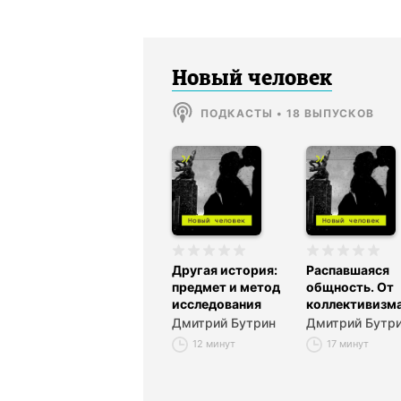
Новый человек
ПОДКАСТЫ
•
18
ВЫПУСКОВ
Другая история:
Распавшаяся
предмет и метод
общность. От
исследования
коллективизма
солидарности
Дмитрий Бутрин
Дмитрий Бутр
12 минут
17 минут