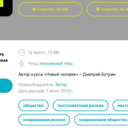
Слушать на iOS
Слушать на A
12 минут
,
12 МБ
ку
рвая
Чтец
:
Анонимный чтец
Автор курса «Новый человек» – Дмитрий Бутрин
Правообладатель:
Автор
Дата выхода:
7 июня 2019 г.
общество
постсоветская россия
пост
современная россия
современное общество