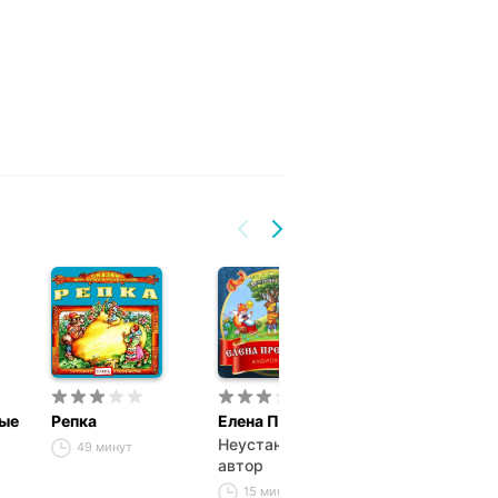
ые
Репка
Елена Премудрая
Семеро козля
Неустановленный
49 минут
47 минут
автор
15 минут