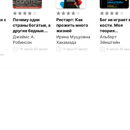
и с
Почему одни
Рестарт: Как
Бог не играет 
страны богатые, а
прожить много
кости. Моя
другие бедные.
жизней
теория
Происхождение
относительно
Джеймс А.
Ирина Муцуовна
Альберт
власти,
Робинсон
Хакамада
Эйнштейн
процветания и
19 часов 50 минут
3 часа 47 минут
6 часов 49 ми
нищеты
нут