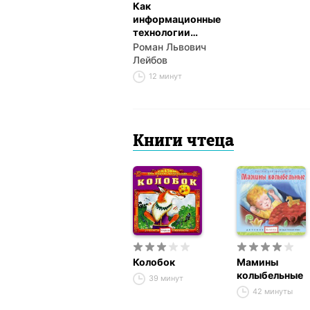
Как
информационные
технологии
изменили нашу
Роман Львович
жизнь
Лейбов
12 минут
Книги чтеца
Колобок
Мамины
колыбельные
39 минут
42 минуты