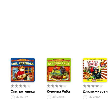
Спи, котенька
Курочка Ряба
Дикие животн
37 минут
40 минут
55 минут