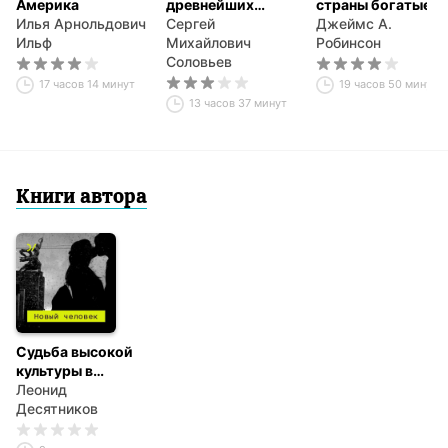
Америка
древнейших
страны богатые, а
Илья Арнольдович
времен. Том 1
Сергей
другие бедные.
Джеймс А.
Ильф
Михайлович
Происхождение
Робинсон
Соловьев
власти,
процветания и
17 часов 14 минут
19 часов 50 минут
нищеты
13 часов 37 минут
Книги автора
Судьба высокой
культуры в
постсоветскую
Леонид
эпоху
Десятников