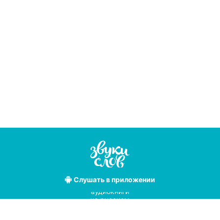
Слушать
в приложении
Лучшие
аудиокниги
на русском
языке