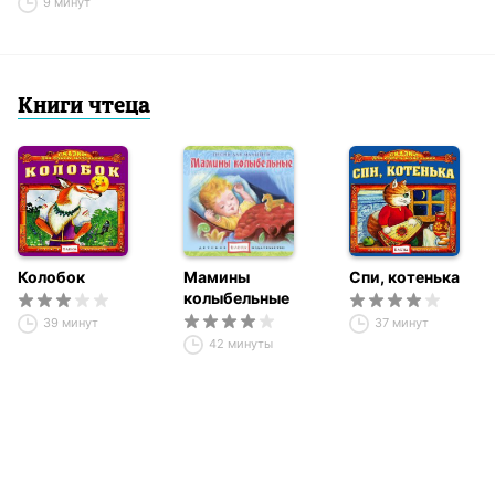
9 минут
Книги чтеца
Колобок
Мамины
Спи, котенька
колыбельные
39 минут
37 минут
42 минуты