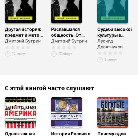
Другая история:
Распавшаяся
Судьба высокой
предмет и метод
общность. От
культуры в
исследования
Дмитрий Бутрин
коллективизма – к
Дмитрий Бутрин
постсоветскую
Леонид
солидарности
эпоху
Десятников
12 минут
17 минут
9 минут
С этой книгой часто слушают
Одноэтажная
История России с
Почему одни