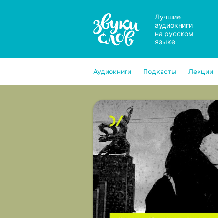
Лучшие
аудиокниги
на русском
языке
Аудиокниги
Подкасты
Лекции