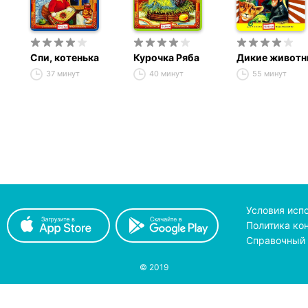
Спи, котенька
Курочка Ряба
Дикие животн
37 минут
40 минут
55 минут
Условия исп
Политика ко
Справочный 
© 2019
принимаем к оплате
с помощью
pay
on