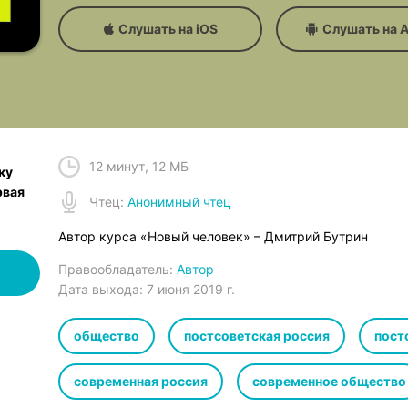
Слушать на iOS
Слушать на A
12 минут
,
12 МБ
ку
рвая
Чтец
:
Анонимный чтец
Автор курса «Новый человек» – Дмитрий Бутрин
Правообладатель:
Автор
Дата выхода:
7 июня 2019 г.
общество
постсоветская россия
пост
современная россия
современное общество