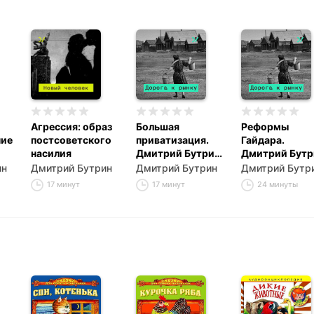
Агрессия: образ
Большая
Реформы
ние
постсоветского
приватизация.
Гайдара.
насилия
Дмитрий Бутрин –
Дмитрий Бутр
о политэкономии
о том, что в н
ин
Дмитрий Бутрин
Дмитрий Бутрин
Дмитрий Бутр
самой большой
было и чего в 
17 минут
17 минут
24 минуты
распродаже в
не было
истории России