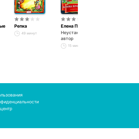
ые
Репка
Елена Премудрая
Семеро козля
Неустановленный
49 минут
47 минут
автор
15 минут
ользования
нфиденциальности
центр
line