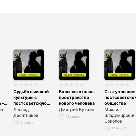
Судьба высокой
Большая страна:
Статус знания
культуры в
пространство
постсоветско
 – к
постсоветскую
нового человека
обществе
эпоху
ин
Леонид
Дмитрий Бутрин
Михаил
Десятников
Владимирович
18 минут
Соколов
9 минут
12 минут