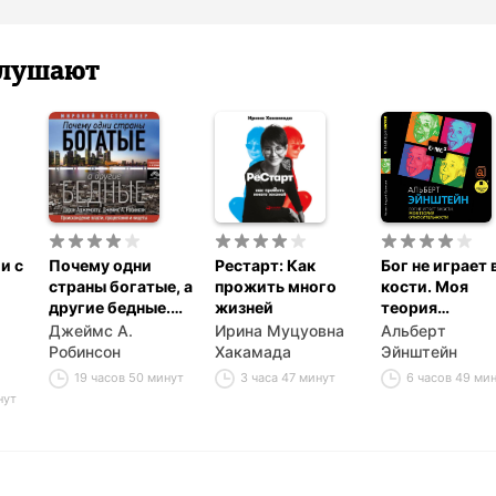
 слушают
и с
Почему одни
Рестарт: Как
Бог не играет 
страны богатые, а
прожить много
кости. Моя
другие бедные.
жизней
теория
Происхождение
относительно
Джеймс А.
Ирина Муцуовна
Альберт
власти,
Робинсон
Хакамада
Эйнштейн
процветания и
19 часов 50 минут
3 часа 47 минут
6 часов 49 ми
нищеты
нут