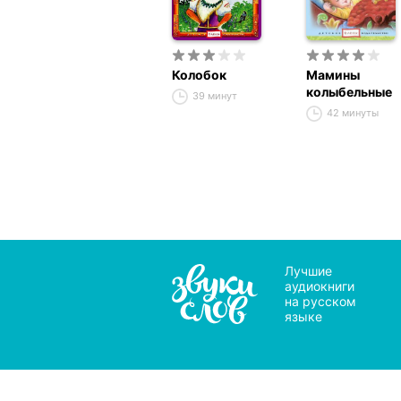
Колобок
Мамины
колыбельные
39 минут
42 минуты
Лучшие
аудиокниги
на русском
языке
Мы 