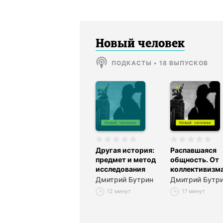
Новый человек
ПОДКАСТЫ
•
18
ВЫПУСКОВ
Другая история:
Распавшаяся
предмет и метод
общность. От
исследования
коллективизма
солидарности
Дмитрий Бутрин
Дмитрий Бутр
12 минут
17 минут