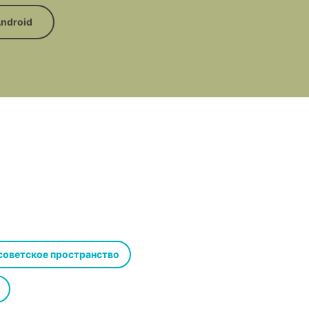
ndroid
советское пространство