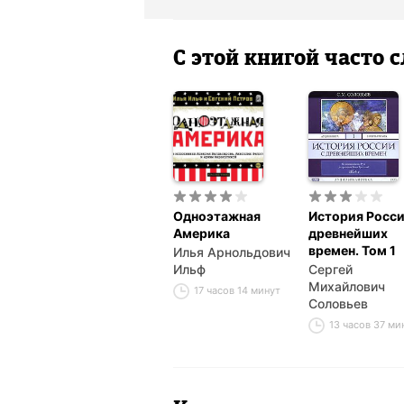
С этой книгой часто
Одноэтажная
История Росси
Америка
древнейших
времен. Том 1
Илья Арнольдович
Ильф
Сергей
Михайлович
17 часов 14 минут
Соловьев
13 часов 37 ми