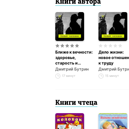
Книги автора
Ближе к вечности:
Дело жизни:
здоровье,
новое отноше
старость и
к труду
смерть
Дмитрий Бутрин
Дмитрий Бутр
17 минут
15 минут
Книги чтеца