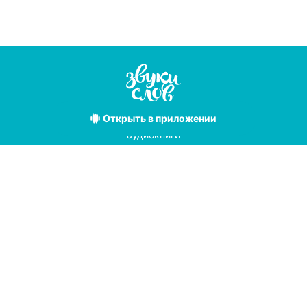
Открыть
в приложении
Лучшие
аудиокниги
на русском
языке
Условия использования
Политика конфиденциальности
Справочный центр
© 2019