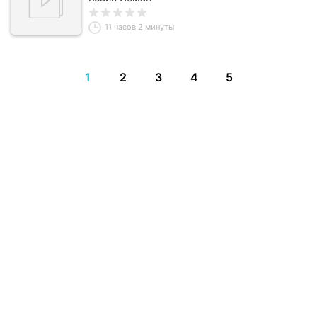
11 часов 2 минуты
1
2
3
4
5