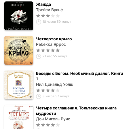
Жажда
Трейси Вульф
18 часов 59 минут
Четвертое крыло
Ребекка Яррос
21 час 55 минут
Беседы с Богом. Необычный диалог. Книга
1
Нил Дональд Уолш
8 часов 57 минут
Четыре соглашения. Тольтекская книга
мудрости
Дон Мигель Руис