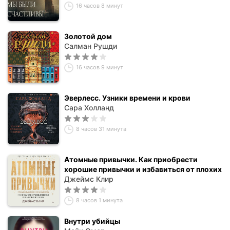
16 часов 8 минут
Золотой дом
Салман Рушди
16 часов 9 минут
Эверлесс. Узники времени и крови
Сара Холланд
8 часов 31 минута
Атомные привычки. Как приобрести
хорошие привычки и избавиться от плохих
Джеймс Клир
8 часов 1 минута
Внутри убийцы