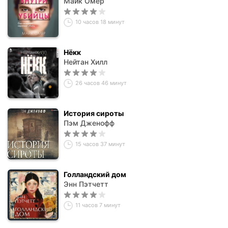
Майк Омер
10 часов 18 минут
Нёкк
Нейтан Хилл
26 часов 46 минут
История сироты
Пэм Дженофф
15 часов 37 минут
Голландский дом
Энн Пэтчетт
11 часов 7 минут