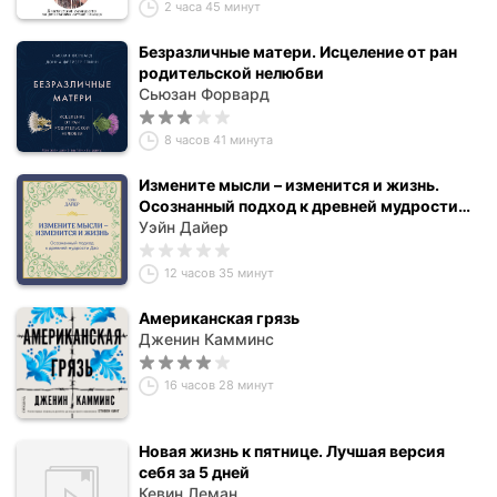
2 часа 45 минут
Безразличные матери. Исцеление от ран
родительской нелюбви
Сьюзан Форвард
8 часов 41 минута
Измените мысли – изменится и жизнь.
Осознанный подход к древней мудрости
Дао
Уэйн Дайер
12 часов 35 минут
Американская грязь
Дженин Камминс
16 часов 28 минут
Новая жизнь к пятнице. Лучшая версия
себя за 5 дней
Кевин Леман