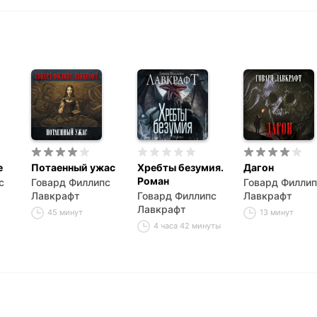
е
Потаенный ужас
Хребты безумия.
Дагон
Роман
с
Говард Филлипс
Говард Филлип
Лавкрафт
Говард Филлипс
Лавкрафт
Лавкрафт
45 минут
13 минут
4 часа 42 минуты