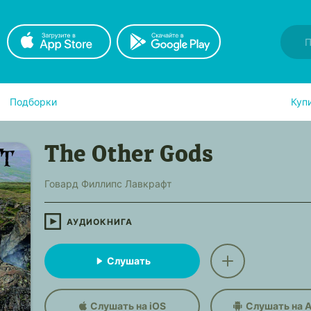
Подборки
Куп
The Other Gods
Говард Филлипс Лавкрафт
АУДИОКНИГА
Слушать
Слушать на iOS
Слушать на A