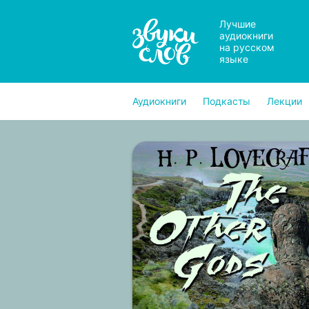
Лучшие
аудиокниги
на русском
языке
Аудиокниги
Подкасты
Лекции