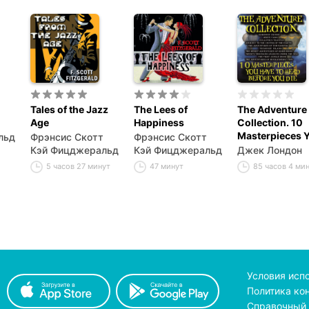
Tales of the Jazz
The Lees of
The Adventure
Age
Happiness
Collection. 10
Masterpieces 
льд
Фрэнсис Скотт
Фрэнсис Скотт
Have to Read
Кэй Фицджеральд
Кэй Фицджеральд
Джек Лондон
Before You Die
5 часов 27 минут
47 минут
85 часов 4 ми
Условия исп
Политика ко
Справочный 