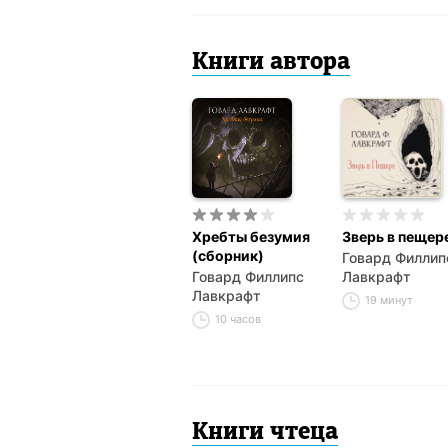
Книги автора
Хребты безумия
Зверь в пещер
(сборник)
Говард Филлип
Говард Филлипс
Лавкрафт
Лавкрафт
19 минут
10 часов
Книги чтеца