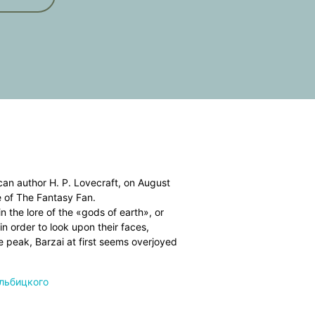
can author H. P. Lovecraft, on August
e of The Fantasy Fan.
n the lore of the «gods of earth», or
n order to look upon their faces,
 peak, Barzai at first seems overjoyed
one, but rather are overseen by the
ble gods of earth!» Atal flees, and
льбицкого
t the Mountains of Madness, The Dreams