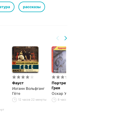
Out of Time, The Shadows over
th, The Call of Cthulhu, The Cats of
атура
рассказы
ple, The Picture in the House, The
What the Moon Brings.
Фауст
Портрет Дориана
Вий
Грея
Иоганн Вольфганг
Николай
Гёте
Оскар Уайльд
Васильевич Го
12 часов 22 минуты
8 часов 41 минута
1 час 31 минут
нут