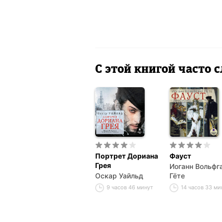
С этой книгой часто
Портрет Дориана
Фауст
Грея
Иоганн Вольфг
Оскар Уайльд
Гёте
9 часов 46 минут
14 часов 33 м