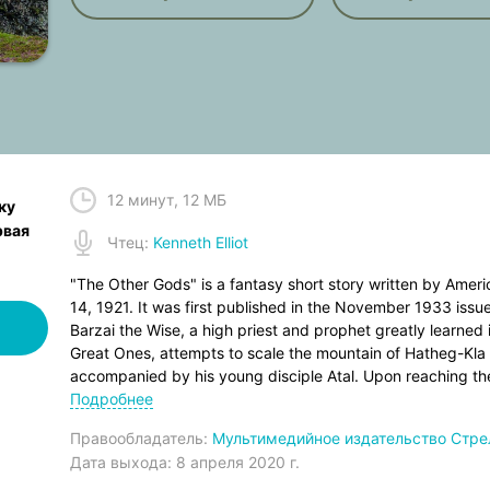
12 минут
,
12 МБ
ку
рвая
Чтец
:
Kenneth Elliot
"The Other Gods" is a fantasy short story written by Ameri
14, 1921. It was first published in the November 1933 issu
Barzai the Wise, a high priest and prophet greatly learned i
Great Ones, attempts to scale the mountain of Hatheg-Kla i
accompanied by his young disciple Atal. Upon reaching the
until he finds that the «gods of the earth» are not there al
Подробнее
«other gods, the gods of the outer hells that guard the fee
Правообладатель:
Мультимедийное издательство Стре
Barzai is never seen again.
Дата выхода:
8 апреля 2020 г.
Famous works of the author Howard Phillips Lovecraft: A