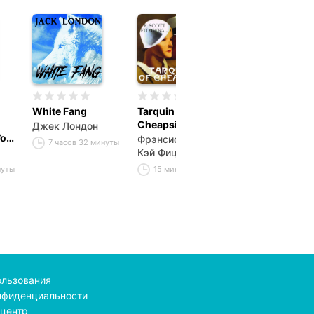
White Fang
Tarquin of
May Day
Cheapside
Джек Лондон
Фрэнсис Скот
You
Фрэнсис Скотт
Кэй Фицджер
7 часов 32 минуты
Кэй Фицджеральд
1 час 47 минут
нуты
15 минут
ользования
нфиденциальности
центр