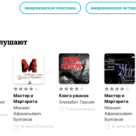
in the Witch House, The Horror at Red Hook, The Shadow 
Innsmouth, The Alchemist, Reanimator, Ex Oblivione, Azatho
американская классика
американская литер
Ulthar, The Festival, The Silver Key, The Outsider, The Tem
Shunned House, The Terrible Old Man, The Tomb, Dagon, 
 слушают
Мастер и
Книга ужасов
Мастер и
Маргарита
Маргарита
анг
Элизабет Гарсия
Михаил
Михаил
2 часа 24 минуты
Афанасьевич
Афанасьевич
инуты
Булгаков
Булгаков
16 часов 53 минуты
19 часов 16 ми