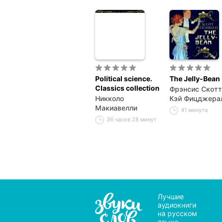
Political science.
The Jelly-Bean
Classics collection
Фрэнсис Скотт
Никколо
Кэй Фицджера
Макиавелли
41 минута
36 часов 28 минут
Лучшие
аудиокниги
на русском
языке