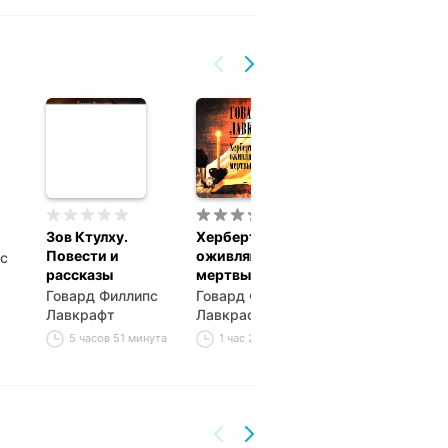
Зов Ктулху.
Херберт Уэст,
Крысы в стен
Повести и
оживляющий
с
Говард Филли
рассказы
мертвых
Лавкрафт
Говард Филлипс
Говард Филлипс
50 минут
Лавкрафт
Лавкрафт
5 часов 51 минута
1 час 23 минуты