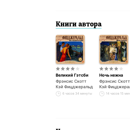
Книги автора
Великий Гэтсби
Ночь нежна
Фрэнсис Скотт
Фрэнсис Скотт
Кэй Фицджеральд
Кэй Фицджера
6 часов 34 минуты
14 часов 15 ми