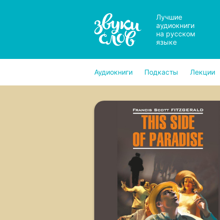
Лучшие
аудиокниги
на русском
языке
Аудиокниги
Подкасты
Лекции