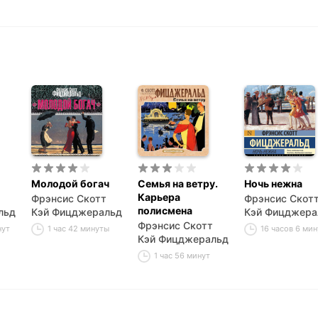
Молодой богач
Семья на ветру.
Ночь нежна
Карьера
Фрэнсис Скотт
Фрэнсис Скот
полисмена
льд
Кэй Фицджеральд
Кэй Фицджера
Фрэнсис Скотт
нут
1 час 42 минуты
16 часов 6 мин
Кэй Фицджеральд
1 час 56 минут