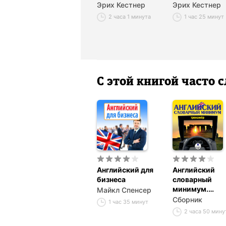
Эрих Кестнер
Эрих Кестнер
2 часа 1 минута
1 час 25 минут
С этой книгой часто
Английский для
Английский
бизнеса
словарный
минимум.
Майкл Спенсер
Тренажёр
Сборник
1 час 35 минут
2 часа 50 мину