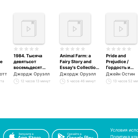
1984. Тысяча
Animal Farm: a
Pride and
le
девятьсот
Fairy Story and
Prejudice /
восемьдесят
Essay's Collection
Гордость и
четвертый /
/ Скотный двор и
предубежден
отт
Джордж Оруэлл
Джордж Оруэлл
Джейн Остин
Nineteen Eighty-
сборник эссе
ута
12 часов 13 минут
5 часов 46 минут
13 часов 52 м
Four
Условия исп
Политика ко