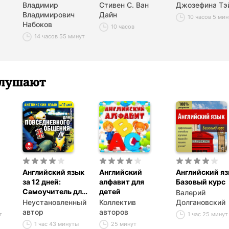
языке
Канарейки. Книга
Franchise Affai
Владимир
Стивен С. Ван
Джозефина Тэ
для чтения на
Владимирович
Дайн
10 часов 5 мин
английском языке
Набоков
10 часов
14 часов 55 минут
 слушают
Английский язык
Английский
Английский яз
за 12 дней:
алфавит для
Базовый курс
Самоучитель для
детей
Валерий
повседневного
Неустановленный
Коллектив
Долгановский
общения
автор
авторов
т
1 час 25 минут
1 час 43 минуты
25 минут