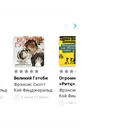
Великий Гэтсби
Огромный, как
Прекрасные и
«Ритц», алмаз
обреченные
т
Фрэнсис Скотт
льд
Кэй Фицджеральд
Фрэнсис Скотт
Фрэнсис Скот
Кэй Фицджеральд
Кэй Фицджер
ут
8 часов 57 минут
1 час 42 минуты
18 часов 14 м