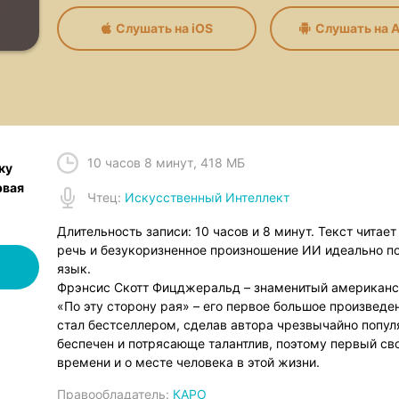
Слушать на iOS
Слушать на A
10 часов 8 минут
,
418 МБ
ку
рвая
Чтец
:
Искусственный Интеллект
Длительность записи: 10 часов и 8 минут. Текст читае
речь и безукоризненное произношение ИИ идеально п
язык.
Фрэнсис Скотт Фицджеральд – знаменитый американск
«По эту сторону рая» – его первое большое произведен
стал бестселлером, сделав автора чрезвычайно попу
беспечен и потрясающе талантлив, поэтому первый сво
времени и о месте человека в этой жизни.
Правообладатель:
КАРО