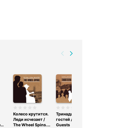
Колесо крутится.
Тринадцать
Загадочное
Леди исчезает /
гостей / Thirteen
происшествие
e
The Wheel Spins.
Guests
Стайлзе / The