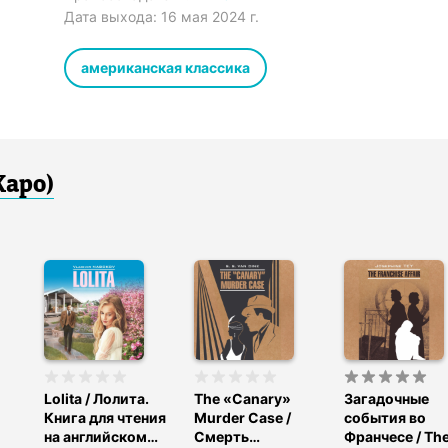
Дата выхода:
16 мая 2024 г.
американская классика
Каро)
Lolita / Лолита.
The «Canary»
Загадочные
Книга для чтения
Murder Case /
события во
на английском
Смерть
Франчесе / Th