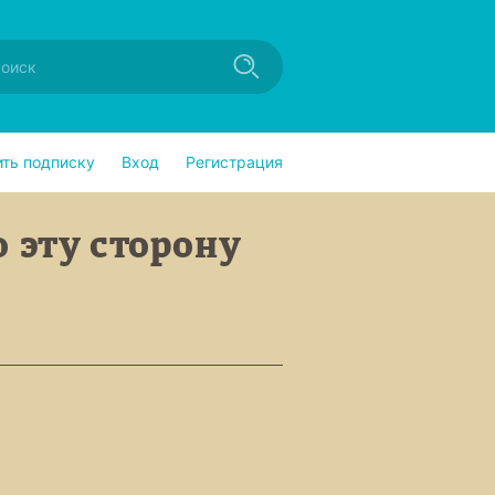
ить подписку
Вход
Регистрация
По эту сторону