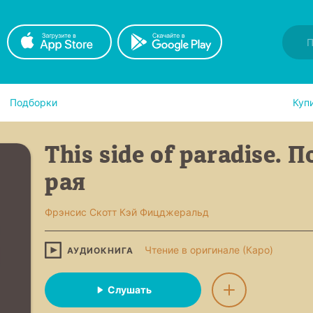
Подборки
Куп
This side of paradise. 
рая
Фрэнсис Скотт Кэй Фицджеральд
Чтение в оригинале (Каро)
АУДИОКНИГА
Слушать