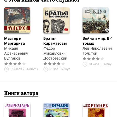
С этой книгой часто слушают
Мастер и
Братья
Война и мир. В 4-х
Маргарита
Карамазовы
томах
Михаил
Федор
Лев Николаевич
Афанасьевич
Михайлович
Толстой
Булгаков
Достоевский
73 часа 53 минуты
17 часов 23 минуты
51 час 6 минут
Книги автора