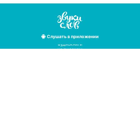
Слушать
в приложении
Лучшие
аудиокниги
на русском
языке
Условия использования
Политика конфиденциальности
Справочный центр
© 2019
Мы принимаем к оплате