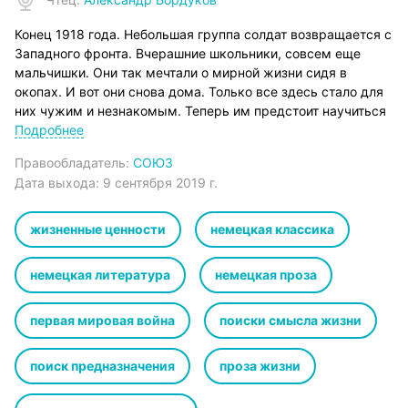
Конец 1918 года. Небольшая группа солдат возвращается с
Западного фронта. Вчерашние школьники, совсем еще
мальчишки. Они так мечтали о мирной жизни сидя в
окопах. И вот они снова дома. Только все здесь стало для
них чужим и незнакомым. Теперь им предстоит научиться
жить заново. Оказывается – это совсем непросто,
Подробнее
особенно когда все то, что раньше казалось важным и
Правообладатель:
СОЮЗ
значительным теперь не имеет абсолютно никакой
Дата выхода:
9 сентября 2019 г.
ценности…
Роман «Обратный путь» («Возвращение») был напечатан по
частям в 1929-1931 годы. Чуть позже, появилось книжное
жизненные ценности
немецкая классика
издание «Обратного пути», которое тут же было
переведено более чем на 25 языков, в том числе и на
немецкая литература
немецкая проза
русский. В Германии за первые недели было продано
более 180 тысяч экземпляров, продажи сопровождались
первая мировая война
поиски смысла жизни
обширной рекламной кампанией. Роман был по-разному
воспринят критиками, но в целом оценен как: весьма
правдивый, увлекательный и местами юмористичный.
поиск предназначения
проза жизни
Теперь у вас есть возможность познакомиться и с
аудиоверсией этого замечательного произведения.