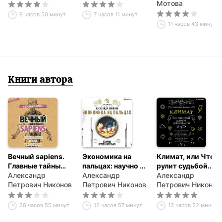
скрытые
которые мы
Мотова
возможности
верим
9 часов 50 минут
7 часов 11 минут
органа, который
11 часов 43 минуты
не принято
называть
Книги автора
Вечный sapiens.
Экономика на
Климат, или Что
Главные тайны
пальцах: научно и
рулит судьбой
тела и
Александр
увлекательно
Александр
цивилизаций
Александр
бессмертия
Петрович Никонов
Петрович Никонов
Петрович Никонов
28 часов 55 минут
12 часов 57 минут
13 часов 22 минуты