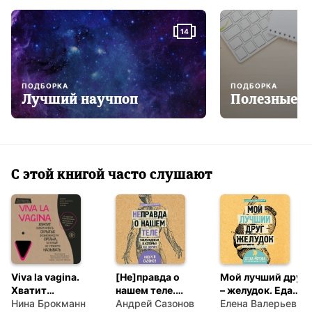
14
ПОДБОРКА
ПОДБОРКА
Лучший научпоп
Полезные к
С этой книгой часто слушают
Viva la vagina.
[Не]правда о
Мой лучший друг
Хватит
нашем теле.
– желудок. Еда
замалчивать
Нина Брокманн
Заблуждения, в
Андрей Сазонов
для умных людей
Елена Валерьевна