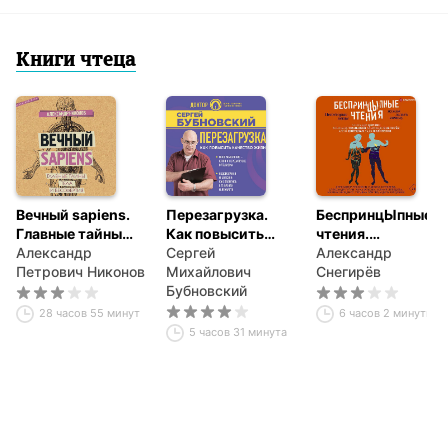
Книги чтеца
Вечный sapiens.
Перезагрузка.
БеспринцЫпные
Главные тайны
Как повысить
чтения.
тела и
Александр
качество жизни
Сергей
Некоторые вещи
Александр
бессмертия
Петрович Никонов
Михайлович
нужно делать
Снегирёв
Бубновский
самому
28 часов 55 минут
6 часов 2 минуты
5 часов 31 минута