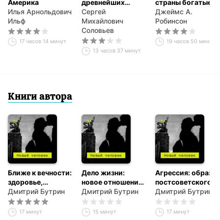
Америка
древнейших
страны богатые, а
Илья Арнольдович
времен. Том 1
Сергей
другие бедные.
Джеймс А.
Ильф
Михайлович
Происхождение
Робинсон
Соловьев
власти,
процветания и
17 часов 14 минут
19 часов 50 минут
нищеты
13 часов 37 минут
Книги автора
Ближе к вечности:
Дело жизни:
Агрессия: образ
здоровье,
новое отношение
постсоветского
старость и
Дмитрий Бутрин
к труду
Дмитрий Бутрин
насилия
Дмитрий Бутрин
смерть
17 минут
15 минут
17 минут