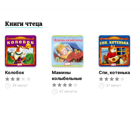
Книги чтеца
Колобок
Мамины
Спи, котенька
колыбельные
39 минут
37 минут
42 минуты