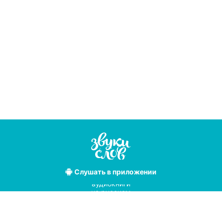
Слушать
в приложении
Лучшие
аудиокниги
на русском
языке