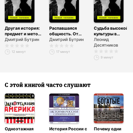
Другая история:
Распавшаяся
Судьба высокой
предмет и метод
общность. От
культуры в
исследования
Дмитрий Бутрин
коллективизма – к
Дмитрий Бутрин
постсоветскую
Леонид
солидарности
эпоху
Десятников
12 минут
17 минут
9 минут
С этой книгой часто слушают
Одноэтажная
История России с
Почему одни