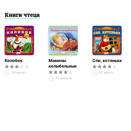
Книги чтеца
Колобок
Мамины
Спи, котенька
колыбельные
39 минут
37 минут
42 минуты