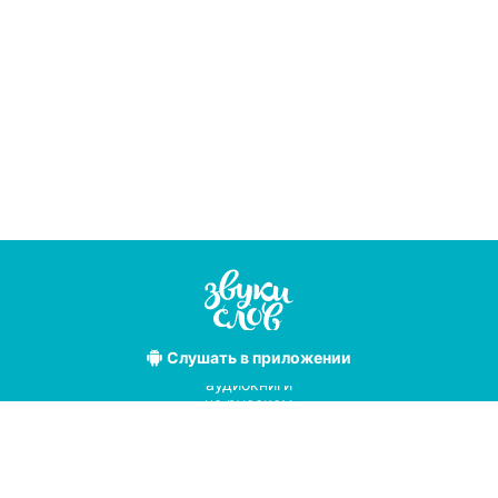
Слушать
в приложении
Лучшие
аудиокниги
на русском
языке