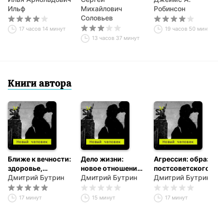
Ильф
Михайлович
Происхождение
Робинсон
Соловьев
власти,
процветания и
17 часов 14 минут
19 часов 50 минут
нищеты
13 часов 37 минут
Книги автора
Ближе к вечности:
Дело жизни:
Агрессия: образ
здоровье,
новое отношение
постсоветского
старость и
Дмитрий Бутрин
к труду
Дмитрий Бутрин
насилия
Дмитрий Бутрин
смерть
17 минут
15 минут
17 минут