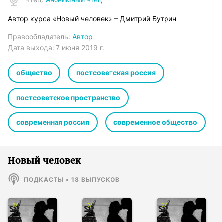
Автор курса «Новый человек» – Дмитрий Бутрин
Правообладатель:
Автор
Дата выхода:
7 июня 2019 г.
общество
постсоветская россия
постсоветское пространство
современная россия
современное общество
Новый человек
ПОДКАСТЫ
•
18
ВЫПУСКОВ