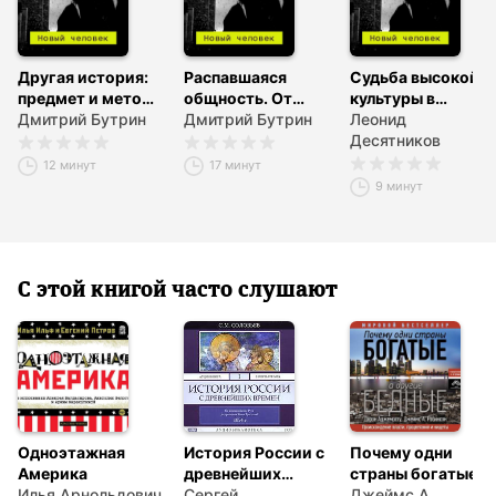
Другая история:
Распавшаяся
Судьба высокой
предмет и метод
общность. От
культуры в
исследования
Дмитрий Бутрин
коллективизма – к
Дмитрий Бутрин
постсоветскую
Леонид
солидарности
эпоху
Десятников
12 минут
17 минут
9 минут
С этой книгой часто слушают
Одноэтажная
История России с
Почему одни
Америка
древнейших
страны богатые, а
Илья Арнольдович
времен. Том 1
Сергей
другие бедные.
Джеймс А.