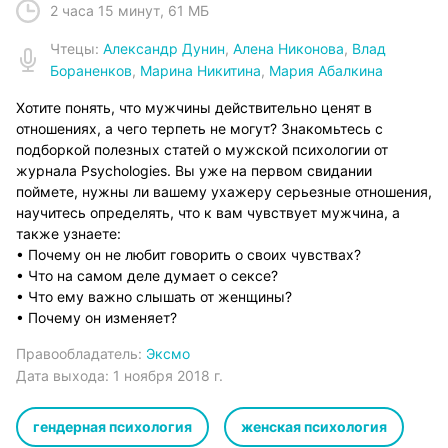
2 часа 15 минут
,
61 МБ
Чтец
ы:
Александр Дунин
,
Алена Никонова
,
Влад
Бораненков
,
Марина Никитина
,
Мария Абалкина
Хотите понять, что мужчины действительно ценят в
отношениях, а чего терпеть не могут? Знакомьтесь с
подборкой полезных статей о мужской психологии от
журнала Psychologies. Вы уже на первом свидании
поймете, нужны ли вашему ухажеру серьезные отношения,
научитесь определять, что к вам чувствует мужчина, а
также узнаете:
• Почему он не любит говорить о своих чувствах?
• Что на самом деле думает о сексе?
• Что ему важно слышать от женщины?
• Почему он изменяет?
Правообладатель:
Эксмо
Дата выхода:
1 ноября 2018 г.
гендерная психология
женская психология