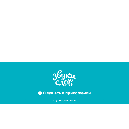
Слушать
в приложении
Лучшие
аудиокниги
на русском
языке