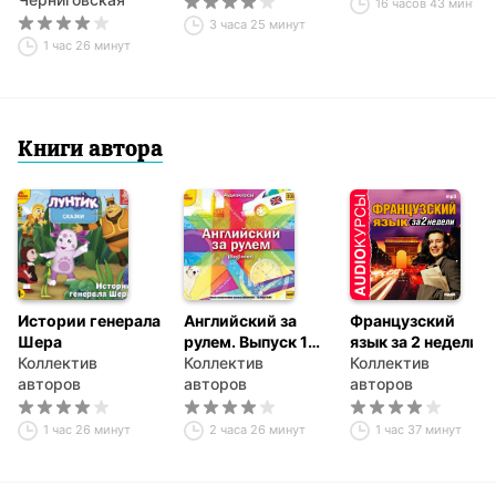
16 часов 43 минуты
3 часа 25 минут
1 час 26 минут
Книги автора
Истории генерала
Английский за
Французский
Шера
рулем. Выпуск 1
язык за 2 недели
Коллектив
(Beginner)
Коллектив
Коллектив
авторов
авторов
авторов
1 час 26 минут
2 часа 26 минут
1 час 37 минут