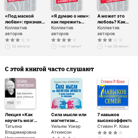
«Под маской
«Я думаю о нем»:
А может это
любви»: признаки
как пережить
любовь? Как
токсичных
Коллектив
разрыв и
Коллектив
понять, есть ли
Коллектив
отношений
авторов
полюбить
авторов
будущее у ваших
авторов
другого
отношений
52 минуты
1 час 11 минут
1 час 26 минут
С этой книгой часто слушают
Лекция «Как
Сила мысли или
7 навыков
научить мозг
магнетизм
высокоэффектив
учиться»
Татьяна
личности
Уильям Уокер
семей
Стивен Р. Кови
Владимировна
Аткинсон
Черниговская