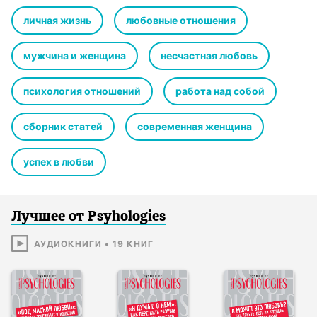
личная жизнь
любовные отношения
мужчина и женщина
несчастная любовь
психология отношений
работа над собой
сборник статей
современная женщина
успех в любви
Лучшее от Psyhologies
АУДИОКНИГИ
•
19
КНИГ